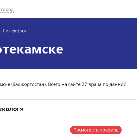
 город
Гинеколог
фтекамске
ске (Башкортостан). Всего на сайте 27 врача по данной
еколог»
Посмотреть профиль