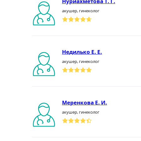
Нуриахметова Т. Г.
акушер, гинеколог
Недилько Е. Е.
акушер, гинеколог
Меренкова Е. И.
акушер, гинеколог