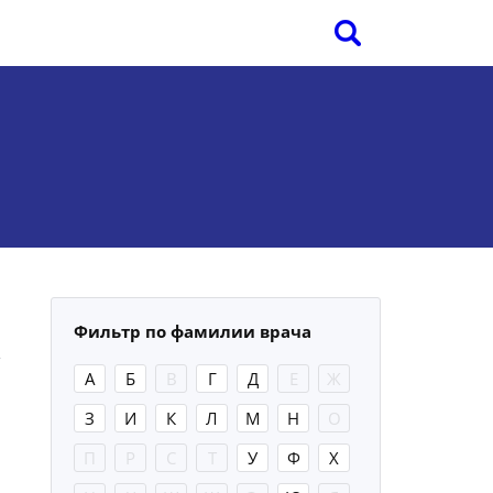
Фильтр по фамилии врача
А
Б
В
Г
Д
Е
Ж
З
И
К
Л
М
Н
О
П
Р
С
Т
У
Ф
Х