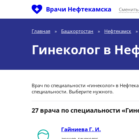
Врачи Нефтекамска
Сменить
Главная
»
Башкортостан
»
Нефтекамск
»
Гинеколог в Не
Врач по специальности «гинеколог» в Нефтекам
специальности. Выберите нужного.
27 врача по специальности «Гин
Гайниева Г. И.
акушер, гинеколог