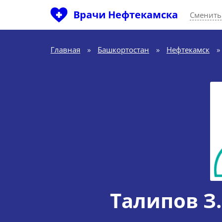
Врачи Нефтекамска
Сменить
Главная
»
Башкортостан
»
Нефтекамск
»
Талипов З.