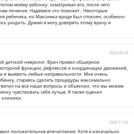
потом моему ребонку. осматривал его, после чего
 нам лечение. Надеемся что поможет.. Некоторые
я ребенека, но Максимка вроде был спокоен, особенно
юсь уходить. Думаю я могу доверять этому врачу и
2022-09-20
ый детский невролог. Врач провел обширное
 моторной функции, рефлексов и координации движений,
зга и выявить любые неправильности. Мне очень
ебенку, стараясь сделать процедуры максимально
ветил на все наши вопросы и объяснил, что мы можем
бенку чувствовать себя лучше. Я также оценил
 клиники.
2022-11-22
авил положительное впечатление. Хотя я изначально