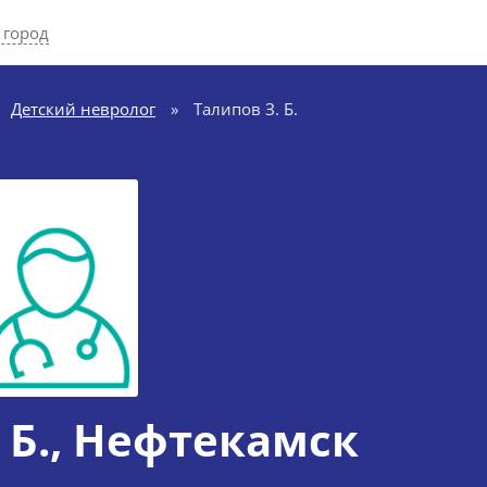
 город
Детский невролог
»
Талипов З. Б.
 Б.
, Нефтекамск