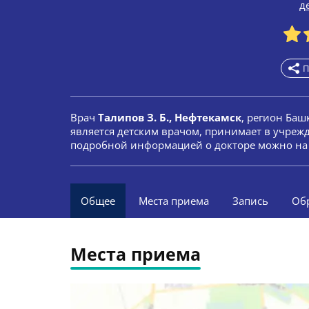
д
П
Врач
Талипов З. Б., Нефтекамск
, регион Баш
является детским врачом, принимает в учрежд
подробной информацией о докторе можно на 
Общее
Места приема
Запись
Об
Места приема