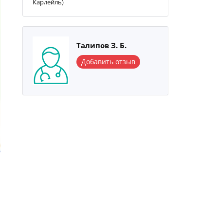
Карлейль)
Талипов З. Б.
Добавить отзыв