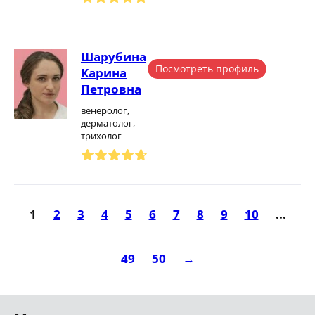
Шарубина
Посмотреть профиль
Карина
Петровна
венеролог,
дерматолог,
трихолог
1
2
3
4
5
6
7
8
9
10
...
49
50
→