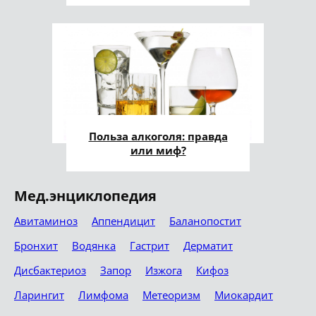
Польза алкоголя: правда
или миф?
Мед.энциклопедия
Авитаминоз
Аппендицит
Баланопостит
Бронхит
Водянка
Гастрит
Дерматит
Дисбактериоз
Запор
Изжога
Кифоз
Ларингит
Лимфома
Метеоризм
Миокардит