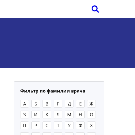
Фильтр по фамилии врача
А
Б
В
Г
Д
Е
Ж
З
И
К
Л
М
Н
О
П
Р
С
Т
У
Ф
Х