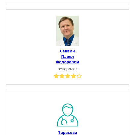
Саввин
Павел
Федорович
венеролог
Тарасова