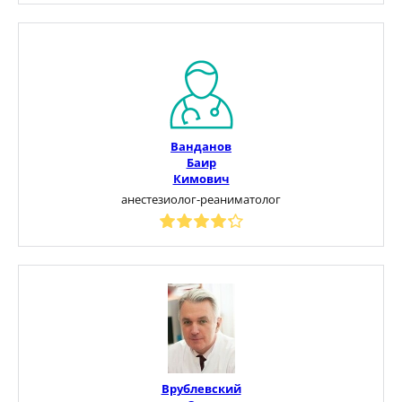
Ванданов
Баир
Кимович
анестезиолог-реаниматолог
Врублевский