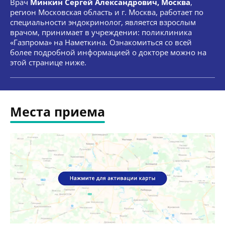
Врач
Минкин Сергей Александрович, Москва
,
регион Московская область и г. Москва, работает по
специальности эндокринолог, является взрослым
врачом, принимает в учреждении: поликлиника
«Газпрома» на Наметкина. Ознакомиться со всей
более подробной информацией о докторе можно на
этой странице ниже.
Места приема