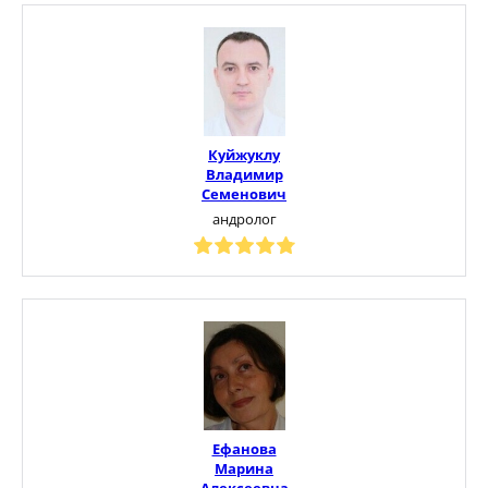
Куйжуклу
Владимир
Семенович
андролог
Ефанова
Марина
Алексеевна