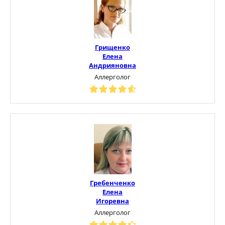
Грищенко
Елена
Андрияновна
Аллерголог
Гребенченко
Елена
Игоревна
Аллерголог