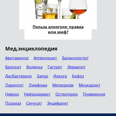
Польза алкоголя: правда
или миф?
Мед.энциклопедия
Авитаминоз
Аппендицит
Баланопостит
Бронхит
Водянка
Гастрит
Дерматит
Дисбактериоз
Запор
Изжога
Кифоз
Ларингит
Лимфома
Метеоризм
Миокардит
Невроз
Нейродермит
Остеопороз
Пневмония
Псориаз
Синусит
Энцефалит