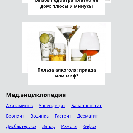
дом: плюсы и минусы
Польза алкоголя: правда
или миф?
Мед.энциклопедия
Авитаминоз
Аппендицит
Баланопостит
Бронхит
Водянка
Гастрит
Дерматит
Дисбактериоз
Запор
Изжога
Кифоз