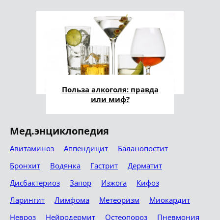
Польза алкоголя: правда
или миф?
Мед.энциклопедия
Авитаминоз
Аппендицит
Баланопостит
Бронхит
Водянка
Гастрит
Дерматит
Дисбактериоз
Запор
Изжога
Кифоз
Ларингит
Лимфома
Метеоризм
Миокардит
Невроз
Нейродермит
Остеопороз
Пневмония