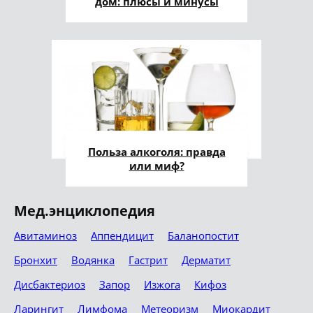
дом: плюсы и минусы
Польза алкоголя: правда
или миф?
Мед.энциклопедия
Авитаминоз
Аппендицит
Баланопостит
Бронхит
Водянка
Гастрит
Дерматит
Дисбактериоз
Запор
Изжога
Кифоз
Ларингит
Лимфома
Метеоризм
Миокардит