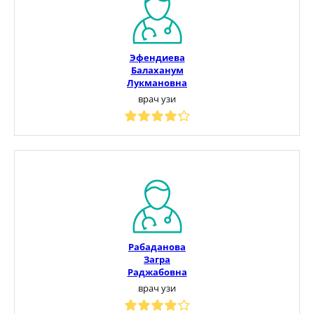
Эфендиева
Балаханум
Лукмановна
врач узи
Рабаданова
Загра
Раджабовна
врач узи