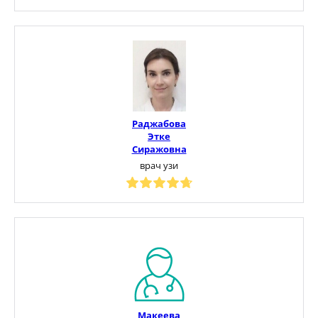
Раджабова
Этке
Сиражовна
врач узи
Макеева