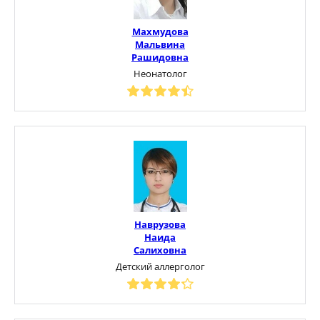
Махмудова
Мальвина
Рашидовна
Неонатолог
Наврузова
Наида
Салиховна
Детский аллерголог