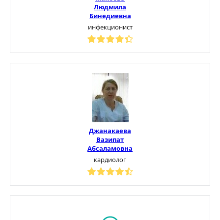
Людмила
Бинедиевна
инфекционист
Джанакаева
Вазипат
Абсаламовна
кардиолог