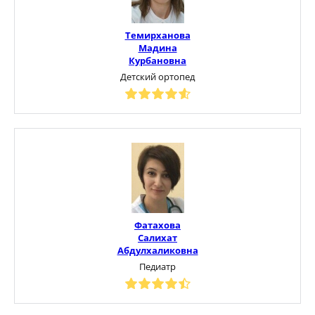
Темирханова
Мадина
Курбановна
Детский ортопед
Фатахова
Салихат
Абдулхаликовна
Педиатр