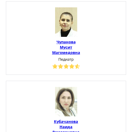
Чупанова
Мусит
Магомедовна
Педиатр
Кубачанова
Наида
Рамазановна