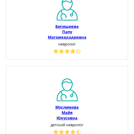
Бигишиева
Папу
Магомедкадиевна
невролог
Муслимова
Майя
Юнусовна
детский невролог