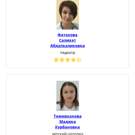
Фатахова
Салихат
Абдулхаликовна
педиатр
Темирханова
Мадина
Курбановна
детский ортопед