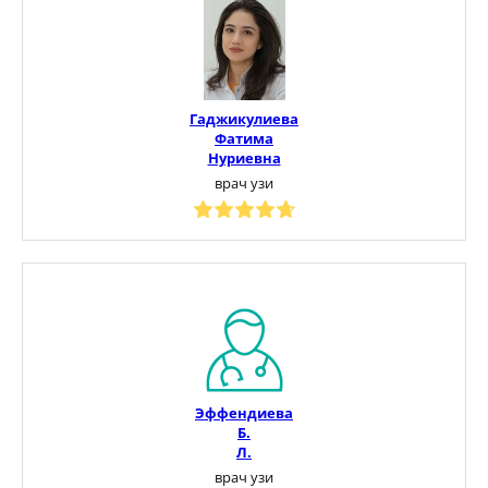
Гаджикулиева
Фатима
Нуриевна
врач узи
Эффендиева
Б.
Л.
врач узи