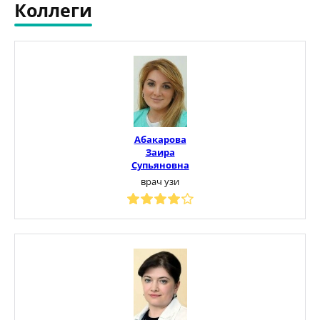
Коллеги
Абакарова
Заира
Супьяновна
врач узи