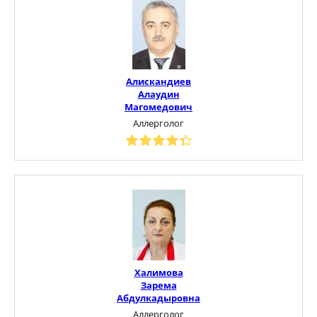
Алискандиев
Алаудин
Магомедович
Аллерголог
Халимова
Зарема
Абдулкадыровна
Аллерголог