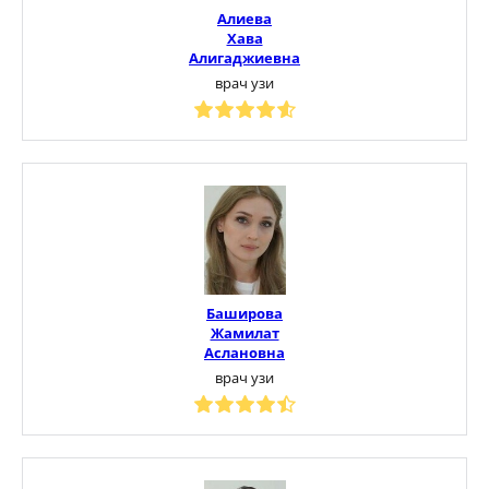
Алиева
Хава
Алигаджиевна
врач узи
Баширова
Жамилат
Аслановна
врач узи