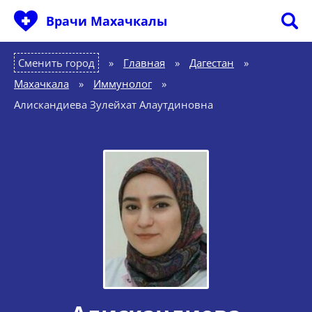
Врачи Махачкалы
Сменить город
Главная
»
Дагестан
»
Махачкала
»
Иммунолог
»
Алискандиева Зулейхат Алаутдиновна