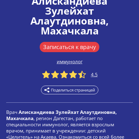
Алискандиева
Зулейхат
Алаутдиновна
,
Махачкала
Записаться к врачу
иммунолог
4.5
Поделиться страницей
Врач
Алискандиева Зулейхат Алаутдиновна,
Махачкала
, регион Дагестан, работает по
специальности иммунолог, является взрослым
врачом, принимает в учреждении: детский
«Целитель» на Акаева. Ознакомиться со всей более