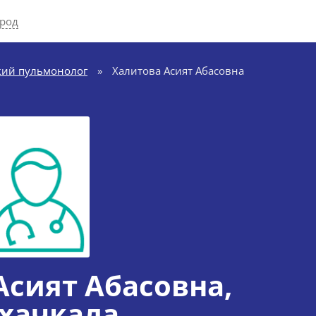
ород
кий пульмонолог
»
Халитова Асият Абасовна
Асият Абасовна
,
хачкала