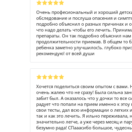
Очень професиональный и хороший детски
обследование и послуша опасения и симп
подробно объяснил о разных причинах и о т
что надо делать чтобы его лечить. Прини
препараты. Он так подробно объяснил нам 
продолжительности приемав. В общем то б
ребенка заметно улучшилос!ь. глубоко при
рекомендую! от всей души
Хочется поделиться своим опытом с вами. 
очень жалею что не сразу! Была сильна за
забит был. А оказалось что у дочки то все
радует что попали на прием именно к этоу
свои тесты, дал всю информации о легких и
так и как это лечить. Я ильно переживала, 
значительно легче, а уже через месяц и па
безумно рада! СПааасибо большое, чудесн