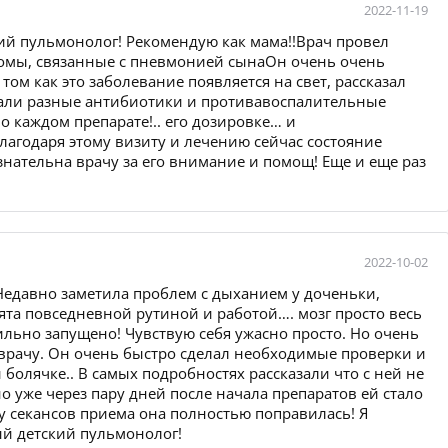
2022-11-19
й пульмонолог! Рекомендую как мама!!Врач провел
томы, связанные с пневмонией сынаОн очень очень
ом как это заболевание появляется на свет, рассказал
мали разные антибиотики и противавоспалительные
о каждом препарате!.. его дозировке… и
лагодаря этому визиту и лечению сейчас состояние
знательна врачу за его внимание и помощ! Еще и еще раз
2022-10-02
Недавно заметила проблем с дыханием у доченьки,
нята повседневной рутиной и работой…. мозг просто весь
 сильно запущено! Чувствую себя ужасно просто. Но очень
 врачу. Он очень быстро сделал необходимые проверки и
 болячке.. В самых подробностях рассказали что с ней не
но уже через пару дней после начала препаратов ей стало
ру секансов приема она полностью поправилась! Я
ый детский пульмонолог!