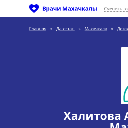
Врачи Махачкалы
Сменить г
Главная
»
Дагестан
»
Махачкала
»
Детс
Халитова 
Ма