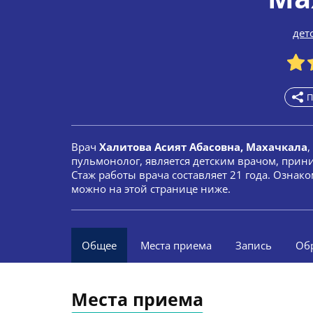
дет
П
Врач
Халитова Асият Абасовна, Махачкала
,
пульмонолог, является детским врачом, прин
Стаж работы врача составляет 21 года. Ознак
можно на этой странице ниже.
Общее
Места приема
Запись
Об
Места приема