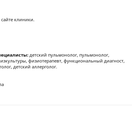
 сайте клиники.
пециалисты:
детский пульмонолог, пульмонолог,
физкультуры, физиотерапевт, функциональный диагност,
толог, детский аллерголог.
ла