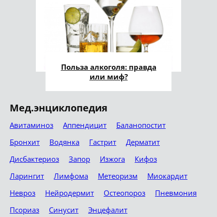
Польза алкоголя: правда
или миф?
Мед.энциклопедия
Авитаминоз
Аппендицит
Баланопостит
Бронхит
Водянка
Гастрит
Дерматит
Дисбактериоз
Запор
Изжога
Кифоз
Ларингит
Лимфома
Метеоризм
Миокардит
Невроз
Нейродермит
Остеопороз
Пневмония
Псориаз
Синусит
Энцефалит