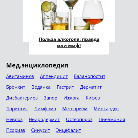
Польза алкоголя: правда
или миф?
Мед.энциклопедия
Авитаминоз
Аппендицит
Баланопостит
Бронхит
Водянка
Гастрит
Дерматит
Дисбактериоз
Запор
Изжога
Кифоз
Ларингит
Лимфома
Метеоризм
Миокардит
Невроз
Нейродермит
Остеопороз
Пневмония
Псориаз
Синусит
Энцефалит