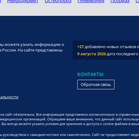
з
Нейродермит
Остеопороз
Пневмония
Псориаз
С
и. Вы можете узнать информацию о
+27
добавлено новых отзывов о 
 России. На сайте представлены
9 августа 2026
дата последнего
КОНТАКТЫ
Обратная связь
иальности
на сайт обязательна. Вся информация представлена исключительно в справочных
 медицинских организаций. Обращаем ваше внимание, что данный сайт используе
Вы всегда можете указать условия для хранения и доступа к cookie-файлам в ваш
ь руководством к самодиагностике или самолечению. Сайт не предоставляет мед