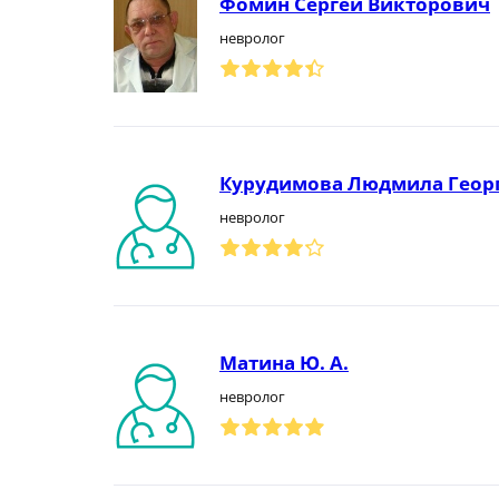
Фомин Сергей Викторович
невролог
Курудимова Людмила Геор
невролог
Матина Ю. А.
невролог