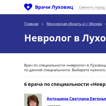
Врачи Луховиц
Сменить город
Главная
»
Московская область и г. Москва
Невролог в Лух
Врач по специальности «невролог» в Луховицах
по данной специальности. Выберите нужного.
6 врача по специальности «Невр
Антошина Светлана Евгень
невролог