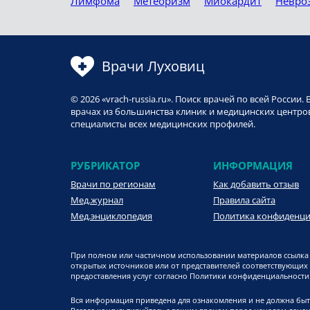
Лимфома
Метеоризм
Миокардит
Невро
Врачи Луховиц
© 2026 «vrach-russia.ru». Поиск врачей по всей Росси
врачах из большинства клиник и медицинских центров
специалисты всех медицинских профилей.
РУБРИКАТОР
ИНФОРМАЦИЯ
Врачи по регионам
Как добавить отзыв
Мед.журнал
Правила сайта
Мед.энциклопедия
Политика конфиденц
При полном или частичном использовании материалов ссылка 
открытых источников или от представителей соответствующих
предоставления услуг согласно Политики конфиденциальности. 
Вся информация приведена для ознакомления и не должна быт