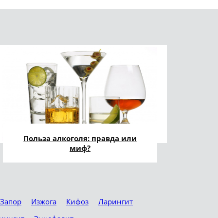
Польза алкоголя: правда или
миф?
Запор
Изжога
Кифоз
Ларингит