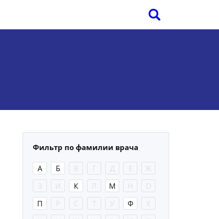
Фильтр по фамилии врача
А
Б
В
Г
Д
Е
Ж
З
И
К
Л
М
Н
О
П
Р
С
Т
У
Ф
Х