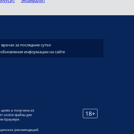
инусит
Энцефалит
врачах за последние сутки
 обновления информации на сайте
 целях и получена из
18+
т cookie-файлы для
ем браузере.
ицинских рекомендаций.