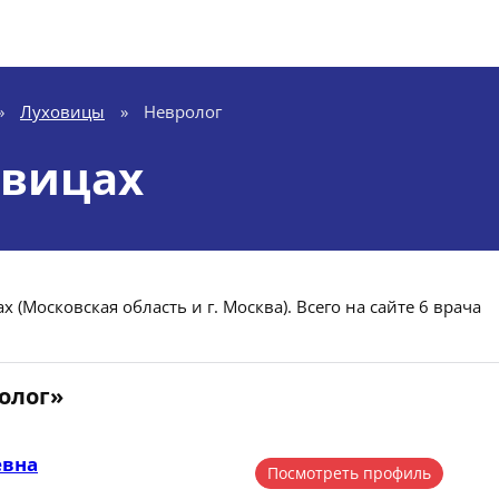
»
Луховицы
»
Невролог
овицах
 (Московская область и г. Москва). Всего на сайте 6 врача
олог»
евна
Посмотреть профиль