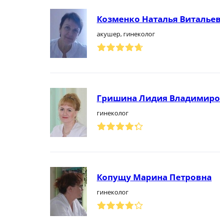
Козменко Наталья Виталье
акушер, гинеколог
Гришина Лидия Владимиро
гинеколог
Копущу Марина Петровна
гинеколог