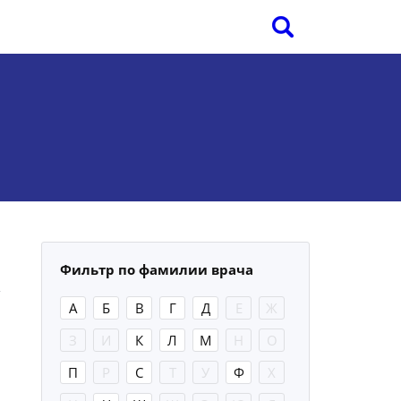
Фильтр по фамилии врача
А
Б
В
Г
Д
Е
Ж
З
И
К
Л
М
Н
О
П
Р
С
Т
У
Ф
Х