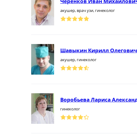
Черенков Иван Михайлови
акушер, врач узи, гинеколог
Шавыкин Кирилл Олегович
акушер, гинеколог
Воробьева Лариса Алексан
гинеколог