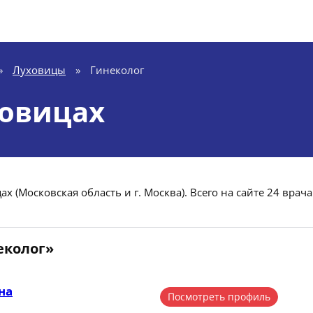
»
Луховицы
»
Гинеколог
ховицах
х (Московская область и г. Москва). Всего на сайте 24 врача
еколог»
на
Посмотреть профиль