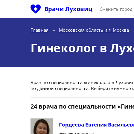
Врачи Луховиц
Сменить город
Главная
»
Московская область и г. Москва
Гинеколог в Лу
Врач по специальности «гинеколог» в Луховица
по данной специальности. Выберите нужного.
24 врача по специальности «Гин
Гордеева Евгения Васильев
акушер, гинеколог