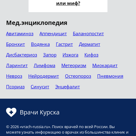
или миф?
Мед.энциклопедия
Авитаминоз
Аппендицит
Баланопостит
Бронхит
Водянка
Гастрит
Дерматит
Дисбактериоз
Запор
Изжога
Кифоз
Ларингит
Лимфома
Метеоризм
Миокардит
Невроз
Нейродермит
Остеопороз
Пневмония
Псориаз
Синусит
Энцефалит
Врачи Курска
© 2026 «vrach-russia.ru». Поиск врачей по всей России. Вы
можете узнать информацию о врачах из большинства клиник и