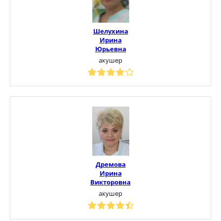
Шелухина
Ирина
Юрьевна
акушер
Дремова
Ирина
Викторовна
акушер