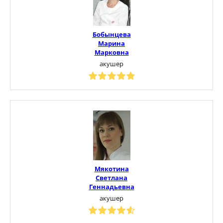
Бобынцева
Марина
Марковна
акушер
Мякотина
Светлана
Геннадьевна
акушер