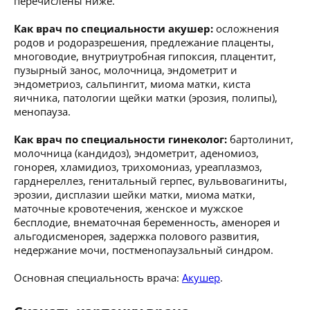
перечислены ниже.
Как врач по специальности акушер:
осложнения
родов и родоразрешения, предлежание плаценты,
многоводие, внутриутробная гипоксия, плацентит,
пузырный занос, молочница, эндометрит и
эндометриоз, сальпингит, миома матки, киста
яичника, патологии щейки матки (эрозия, полипы),
менопауза.
Как врач по специальности гинеколог:
бартолинит,
молочница (кандидоз), эндометрит, аденомиоз,
гонорея, хламидиоз, трихомониаз, уреаплазмоз,
гарднереллез, генитальный герпес, вульвовагиниты,
эрозии, дисплазии шейки матки, миома матки,
маточные кровотечения, женское и мужское
бесплодие, внематочная беременность, аменорея и
альгодисменорея, задержка полового развития,
недержание мочи, постменопаузальный синдром.
Основная специальность врача:
Акушер
.