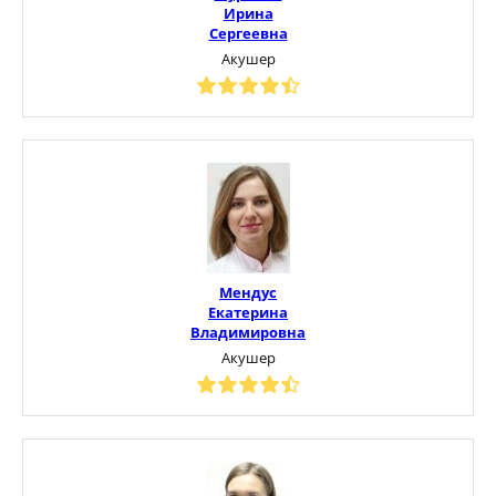
Ирина
Сергеевна
Акушер
Мендус
Екатерина
Владимировна
Акушер