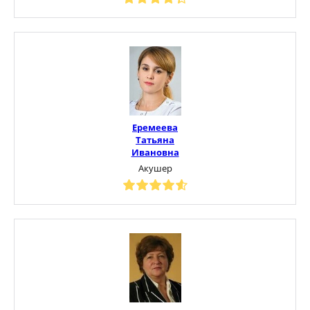
Еремеева
Татьяна
Ивановна
Акушер