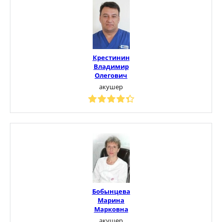
Крестинин
Владимир
Олегович
акушер
Бобынцева
Марина
Марковна
акушер