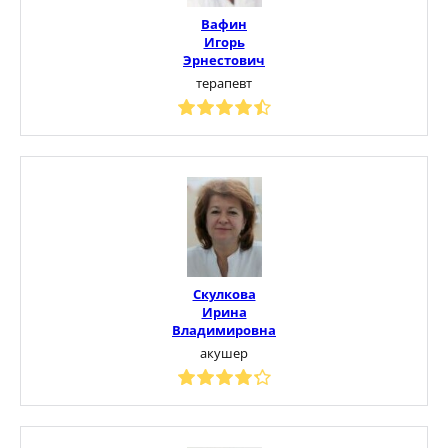
Вафин
Игорь
Эрнестович
терапевт
Скулкова
Ирина
Владимировна
акушер