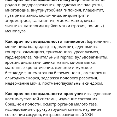
родов и родоразрешения, предлежание плаценты,
многоводие, внутриутробная гипоксия, плацентит,
пузырный занос, молочница, эндометрит и
эндометриоз, сальпингит, миома матки, киста
яичника, патологии щейки матки (эрозия, полипы),
менопауза.
Как врач по специальности гинеколог:
бартолинит,
молочница (кандидоз), эндометрит, аденомиоз,
гонорея, хламидиоз, трихомониаз, уреаплазмоз,
гарднереллез, генитальный герпес, вульвовагиниты,
эрозии, дисплазии шейки матки, миома матки,
маточные кровотечения, женское и мужское
бесплодие, внематочная беременность, аменорея и
альгодисменорея, задержка полового развития,
недержание мочи, постменопаузальный синдром.
Как врач по специальности врач узи:
исследование
костно-суставной системы, изучение состояния
брюшной полости, осмотр органов малого таза,
исследование структур грудной клетки, изучение
состояния сосудов, интраоперационный УЗИ-