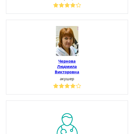
Чернова
Людмила
Викторовна
акушер