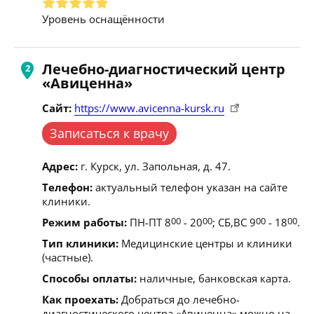
Уровень оснащённости
Лечебно-диагностический центр
«Авиценна»
Сайт:
https://www.avicenna-kursk.ru
Записаться к врачу
Адрес:
г. Курск, ул. Запольная, д. 47.
Телефон:
актуальный телефон указан на сайте
клиники.
Режим работы:
ПН-ПТ 8
00
- 20
00
; СБ,ВС 9
00
- 18
00
.
Тип клиники:
Медицинские центры и клиники
(частные).
Способы оплаты:
наличные, банковская карта.
Как проехать:
Добраться до лечебно-
диагностического центра «Авиценна» можно на