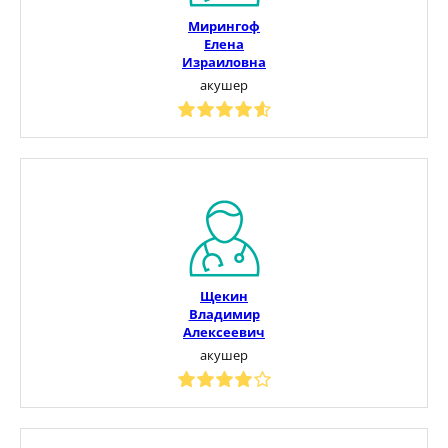
Мирингоф
Елена
Израиловна
акушер
Щекин
Владимир
Алексеевич
акушер