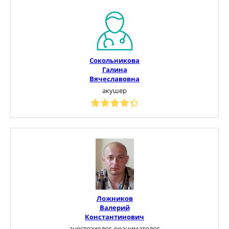
Сокольникова
Галина
Вячеславовна
акушер
Ложников
Валерий
Константинович
анестезиолог-реаниматолог