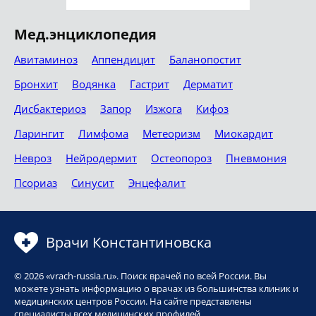
Мед.энциклопедия
Авитаминоз
Аппендицит
Баланопостит
Бронхит
Водянка
Гастрит
Дерматит
Дисбактериоз
Запор
Изжога
Кифоз
Ларингит
Лимфома
Метеоризм
Миокардит
Невроз
Нейродермит
Остеопороз
Пневмония
Псориаз
Синусит
Энцефалит
Врачи Константиновска
© 2026 «vrach-russia.ru». Поиск врачей по всей России. Вы
можете узнать информацию о врачах из большинства клиник и
медицинских центров России. На сайте представлены
специалисты всех медицинских профилей.