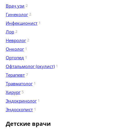
Врач узи
2
Гинеколог
2
Инфекционист
1
Лор
2
Невролог
2
Онколог
1
Ортопед
1
Офтальмолог (окулист)
1
Терапевт
7
Травматолог
1
Хирург
5
Эндокринолог
1
Эндоскопист
1
Детские врачи