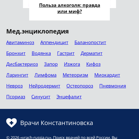
Польза алкоголя: правда
или миф?
Мед.энциклопедия
Авитаминоз
Аппендицит
Баланопостит
Бронхит
Водянка
Гастрит
Дерматит
Дисбактериоз
Запор
Изжога
Кифоз
Ларингит
Лимфома
Метеоризм
Миокардит
Невроз
Нейродермит
Остеопороз
Пневмония
Псориаз
Синусит
Энцефалит
Врачи Константиновска
© 2026 «vrach-russia.ru». Поиск врачей по всей России. Вы