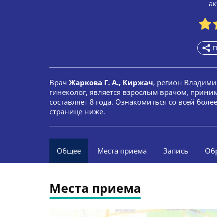
а
П
Врач
Жаркова Г. А., Киржач
, регион Владими
гинеколог, является взрослым врачом, прини
составляет 8 года. Ознакомиться со всей бол
странице ниже.
Общее
Места приема
Запись
Об
Места приема