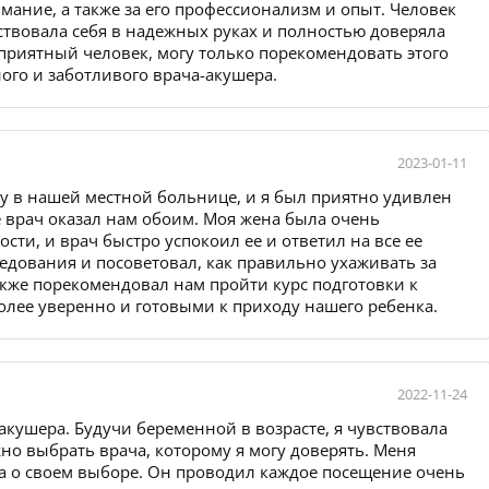
имание, а также за его профессионализм и опыт. Человек
ствовала себя в надежных руках и полностью доверяла
приятный человек, могу только порекомендовать этого
го и заботливого врача-акушера.
2023-01-11
у в нашей местной больнице, и я был приятно удивлен
врач оказал нам обоим. Моя жена была очень
ти, и врач быстро успокоил ее и ответил на все ее
едования и посоветовал, как правильно ухаживать за
акже порекомендовал нам пройти курс подготовки к
более уверенно и готовыми к приходу нашего ребенка.
2022-11-24
кушера. Будучи беременной в возрасте, я чувствовала
но выбрать врача, которому я могу доверять. Меня
ла о своем выборе. Он проводил каждое посещение очень