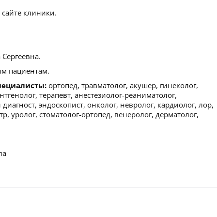
 сайте клиники.
 Сергеевна.
м пациентам.
пециалисты:
ортопед, травматолог, акушер, гинеколог,
ентгенолог, терапевт, анестезиолог-реаниматолог,
диагност, эндоскопист, онколог, невролог, кардиолог, лор,
р, уролог, стоматолог-ортопед, венеролог, дерматолог,
ла