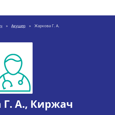
ч
»
Акушер
»
Жаркова Г. А.
Г. А.
, Киржач