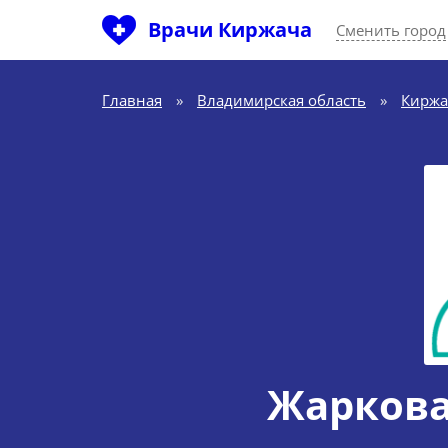
Врачи Киржача
Сменить город
Главная
»
Владимирская область
»
Киржа
Жаркова 