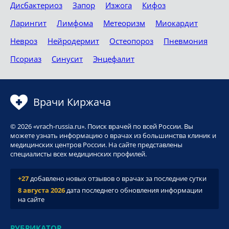
Дисбактериоз
Запор
Изжога
Кифоз
Ларингит
Лимфома
Метеоризм
Миокардит
Невроз
Нейродермит
Остеопороз
Пневмония
Псориаз
Синусит
Энцефалит
Врачи Киржача
© 2026 «vrach-russia.ru». Поиск врачей по всей России. Вы
можете узнать информацию о врачах из большинства клиник и
медицинских центров России. На сайте представлены
специалисты всех медицинских профилей.
+27
добавлено новых отзывов о врачах за последние сутки
8 августа 2026
дата последнего обновления информации
на сайте
РУБРИКАТОР