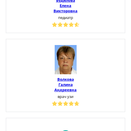
Будилова
Елена
Викторовна
педиатр
Волкова
Галина
Андреевна
врач узи