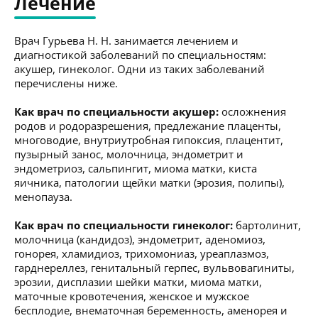
Лечение
Врач Гурьева Н. Н. занимается лечением и
диагностикой заболеваний по специальностям:
акушер, гинеколог. Одни из таких заболеваний
перечислены ниже.
Как врач по специальности акушер:
осложнения
родов и родоразрешения, предлежание плаценты,
многоводие, внутриутробная гипоксия, плацентит,
пузырный занос, молочница, эндометрит и
эндометриоз, сальпингит, миома матки, киста
яичника, патологии щейки матки (эрозия, полипы),
менопауза.
Как врач по специальности гинеколог:
бартолинит,
молочница (кандидоз), эндометрит, аденомиоз,
гонорея, хламидиоз, трихомониаз, уреаплазмоз,
гарднереллез, генитальный герпес, вульвовагиниты,
эрозии, дисплазии шейки матки, миома матки,
маточные кровотечения, женское и мужское
бесплодие, внематочная беременность, аменорея и