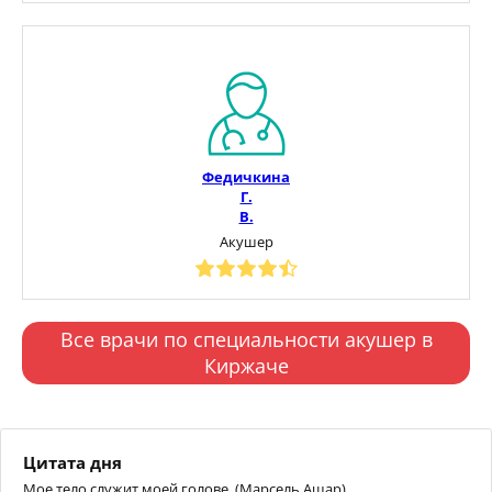
Федичкина
Г.
В.
Акушер
Все врачи по специальности акушер в
Киржаче
Цитата дня
Мое тело служит моей голове. (Марсель Ашар)