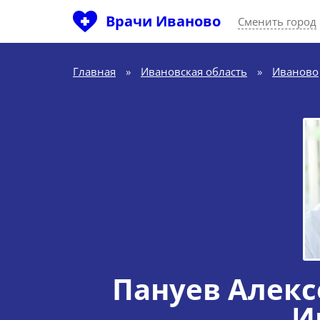
Врачи Иваново
Сменить город
Главная
»
Ивановская область
»
Иваново
Пануев Алек
И