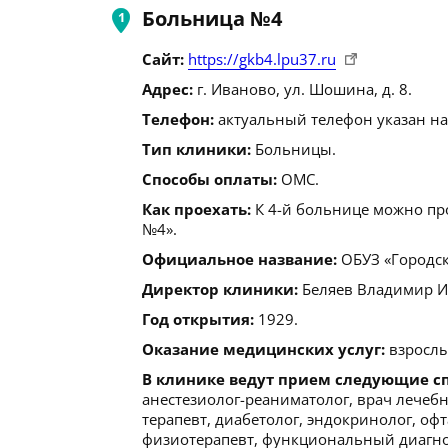
Больница №4
Сайт:
https://gkb4.lpu37.ru
Адрес:
г. Иваново, ул. Шошина, д. 8.
Телефон:
актуальный телефон указан на
Тип клиники:
Больницы.
Способы оплаты:
ОМС.
Как проехать:
К 4-й больнице можно пр
№4».
Официальное название:
ОБУЗ «Городск
Директор клиники:
Беляев Владимир Ива
Год открытия:
1929.
Оказание медицинских услуг:
взрослы
В клинике ведут прием следующие с
анестезиолог-реаниматолог, врач лечебн
терапевт, диабетолог, эндокринолог, офт
физиотерапевт, функциональный диагнос