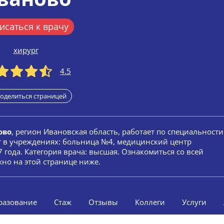
исаться к врачу
хирург
4.5
оделиться страницей
ово
, регион Ивановская область, работает по специальности
т в учреждениях: больница №4, медицинский центр
 года. Категория врача: высшая. Ознакомиться со всей
но на этой странице ниже.
разование
Стаж
Отзывы
Коллеги
Услуги