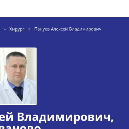
»
Хирург
»
Пануев Алексей Владимирович
сей Владимирович
,
ваново