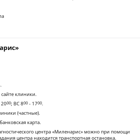
ла
арис»
.
 сайте клиники.
 20
00
; ВС 8
00
- 17
00
.
иники (частные).
банковская карта.
агностического центра «Миленарис» можно при помощи
здания центра находится транспортная остановка.