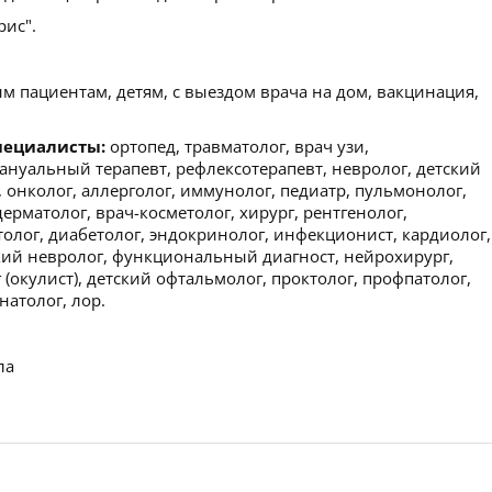
ис".
м пациентам, детям, с выездом врача на дом, вакцинация,
пециалисты:
ортопед, травматолог, врач узи,
мануальный терапевт, рефлексотерапевт, невролог, детский
, онколог, аллерголог, иммунолог, педиатр, пульмонолог,
ерматолог, врач-косметолог, хирург, рентгенолог,
толог, диабетолог, эндокринолог, инфекционист, кардиолог,
ский невролог, функциональный диагност, нейрохирург,
(окулист), детский офтальмолог, проктолог, профпатолог,
натолог, лор.
ла