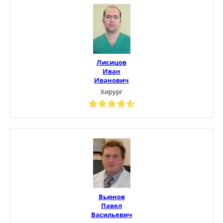
Лисицов
Иван
Иванович
Хирург
Вьюнов
Павел
Васильевич