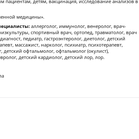
м пациентам, детям, вакцинация, исследование анализов в
менной медицины».
пециалисты:
аллерголог, иммунолог, венеролог, врач-
физкультуры, спортивный врач, ортопед, травматолог, врач
иагност, педиатр, гастроэнтеролог, диетолог, детский
апевт, массажист, нарколог, психиатр, психотерапевт,
, детский офтальмолог, офтальмолог (окулист),
ролог, детский кардиолог, детский лор, лор.
ла