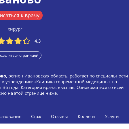
исаться к врачу
хирург
4.3
оделиться страницей
ово
, регион Ивановская область, работает по специальности
ет в учреждении: «Клиника современной медицины» на
 36 года. Категория врача: высшая. Ознакомиться со всей
но на этой странице ниже.
разование
Стаж
Отзывы
Коллеги
Услуги