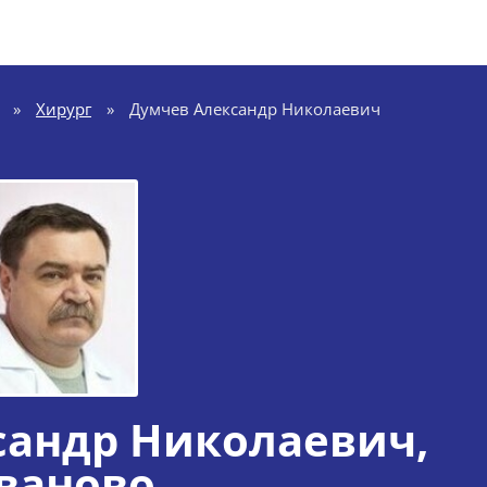
»
Хирург
»
Думчев Александр Николаевич
сандр Николаевич
,
ваново