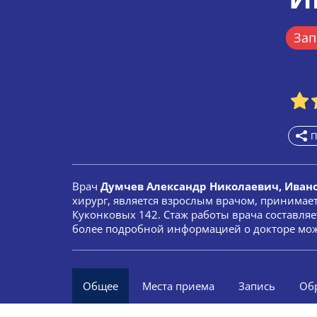
Зап
П
Врач
Думчев Александр Николаевич, Иван
хирург, является взрослым врачом, принима
Куконковых 142. Стаж работы врача составляет
более подробной информацией о докторе мож
Общее
Места приема
Запись
Об