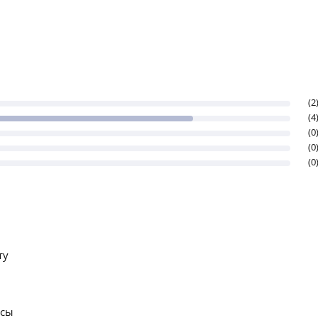
(2
(4
(0
(0
(0
ту
осы