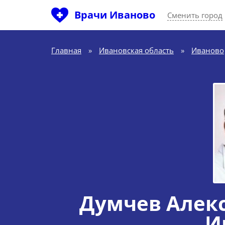
Врачи Иваново
Сменить город
Главная
»
Ивановская область
»
Иваново
Думчев Алек
И