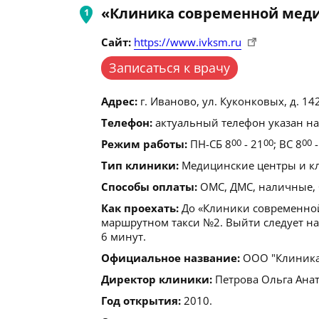
«Клиника современной меди
Сайт:
https://www.ivksm.ru
Записаться к врачу
Адрес:
г. Иваново, ул. Куконковых, д. 142
Телефон:
актуальный телефон указан на
Режим работы:
ПН-СБ 8
00
- 21
00
; ВС 8
00
-
Тип клиники:
Медицинские центры и кл
Способы оплаты:
ОМС, ДМС, наличные, 
Как проехать:
До «Клиники современной
маршрутном такси №2. Выйти следует на
6 минут.
Официальное название:
ООО "Клиника
Директор клиники:
Петрова Ольга Ана
Год открытия:
2010.