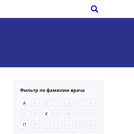
Фильтр по фамилии врача
А
Б
В
Г
Д
Е
Ж
З
И
К
Л
М
Н
О
П
Р
С
Т
У
Ф
Х