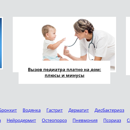
Вызов педиатра платно на дом:
плюсы и минусы
Бронхит
Водянка
Гастрит
Дерматит
Дисбактериоз
з
Нейродермит
Остеопороз
Пневмония
Псориаз
С