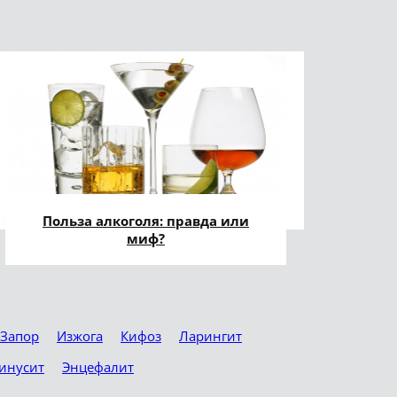
Польза алкоголя: правда или
миф?
Запор
Изжога
Кифоз
Ларингит
инусит
Энцефалит