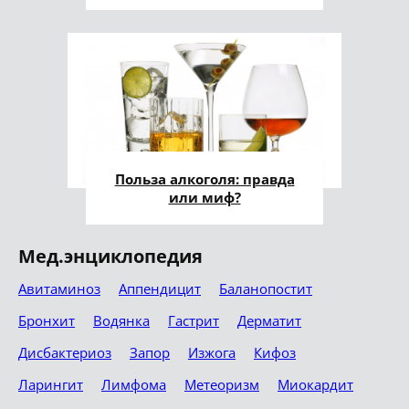
Польза алкоголя: правда
или миф?
Мед.энциклопедия
Авитаминоз
Аппендицит
Баланопостит
Бронхит
Водянка
Гастрит
Дерматит
Дисбактериоз
Запор
Изжога
Кифоз
Ларингит
Лимфома
Метеоризм
Миокардит