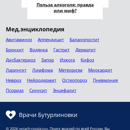
Польза алкоголя: правда
или миф?
Мед.энциклопедия
Авитаминоз
Аппендицит
Баланопостит
Бронхит
Водянка
Гастрит
Дерматит
Дисбактериоз
Запор
Изжога
Кифоз
Ларингит
Лимфома
Метеоризм
Миокардит
Невроз
Нейродермит
Остеопороз
Пневмония
Псориаз
Синусит
Энцефалит
Врачи Бутурлиновки
© 2026 «vrach-russia.ru». Поиск врачей по всей России. Вы