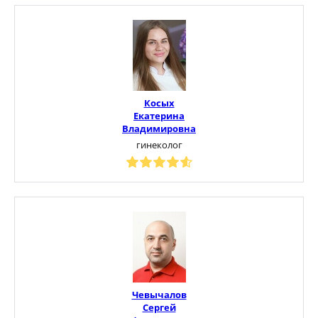
Косых
Екатерина
Владимировна
гинеколог
Чевычалов
Сергей