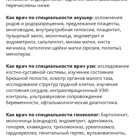
перечислены ниже.
Как врач по специальности акушер:
осложнения
родов и родоразрешения, предлежание плаценты,
многоводие, внутриутробная гипоксия, плацентит,
пузырный занос, молочница, эндометрит и
эндометриоз, сальпингит, миома матки, киста
яичника, патологии щейки матки (эрозия, полипы),
менопауза.
Как врач по специальности врач узи:
исследование
костно-суставной системы, изучение состояния
брюшной полости, осмотр органов малого таза,
исследование структур грудной клетки, изучение
состояния сосудов, интраоперационный УЗИ-
контроль, ультразвуковое сопровождение
беременности, офтальмологическая диагностика.
Как врач по специальности гинеколог:
бартолинит,
молочница (кандидоз), эндометрит, аденомиоз,
гонорея, хламидиоз, трихомониаз, уреаплазмоз,
гарднереллез, генитальный герпес, вульвовагиниты,