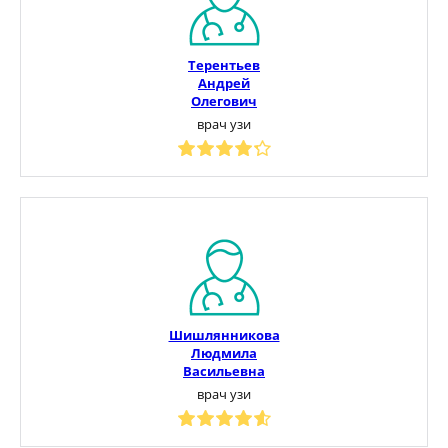
Терентьев
Андрей
Олегович
врач узи
Шишлянникова
Людмила
Васильевна
врач узи