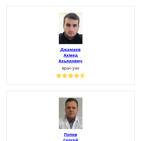
Джамаев
Ахмед
Ахьядович
врач узи
Попов
Сергей