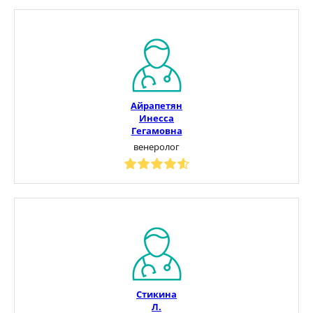
Айрапетян
Инесса
Гегамовна
венеролог
Стикина
Л.