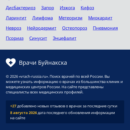
Дисбактериоз
Запор
Изжога
Кифоз
Ларингит
Лимфома
Метеоризм
Миокардит
Невроз
Нейродермит
Остеопороз
Пневмония
Псориаз
Синусит
Энцефалит
Врачи Буйнакска
© 2026 «vrach-russia.ru». Поиск врачей по всей России. Вы
можете узнать информацию о врачах из большинства клиник и
медицинских центров России. На сайте представлены
специалисты всех медицинских профилей.
+27
добавлено новых отзывов о врачах за последние сутки
8 августа 2026
дата последнего обновления информации
на сайте