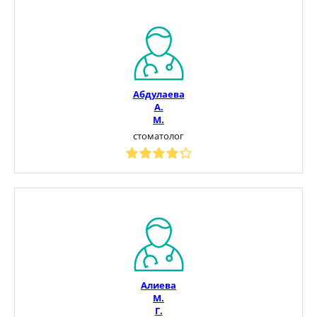
Абдулаева
А.
М.
стоматолог
Алиева
М.
Г.