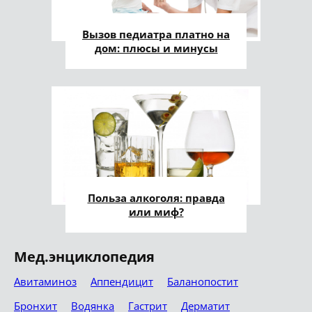
Вызов педиатра платно на
дом: плюсы и минусы
Польза алкоголя: правда
или миф?
Мед.энциклопедия
Авитаминоз
Аппендицит
Баланопостит
Бронхит
Водянка
Гастрит
Дерматит