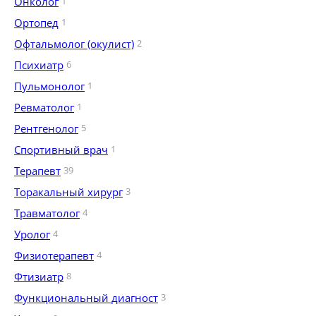
Онколог
1
Ортопед
1
Офтальмолог (окулист)
2
Психиатр
6
Пульмонолог
1
Ревматолог
1
Рентгенолог
5
Спортивный врач
1
Терапевт
39
Торакальный хирург
3
Травматолог
4
Уролог
4
Физиотерапевт
4
Фтизиатр
8
Функциональный диагност
3