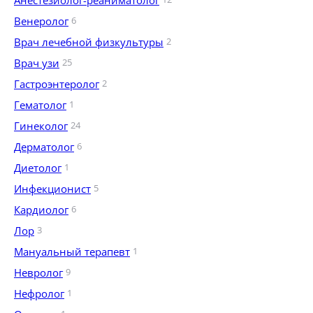
Анестезиолог-реаниматолог
Венеролог
6
Врач лечебной физкультуры
2
Врач узи
25
Гастроэнтеролог
2
Гематолог
1
Гинеколог
24
Дерматолог
6
Диетолог
1
Инфекционист
5
Кардиолог
6
Лор
3
Мануальный терапевт
1
Невролог
9
Нефролог
1