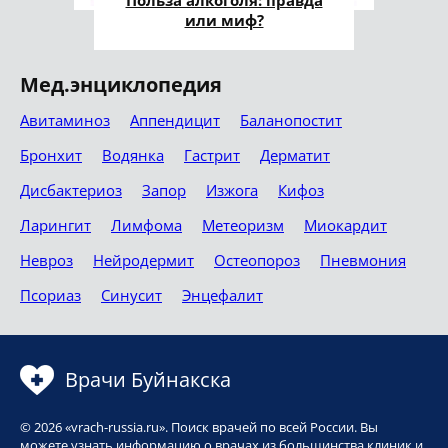
или миф?
Мед.энциклопедия
Авитаминоз
Аппендицит
Баланопостит
Бронхит
Водянка
Гастрит
Дерматит
Дисбактериоз
Запор
Изжога
Кифоз
Ларингит
Лимфома
Метеоризм
Миокардит
Невроз
Нейродермит
Остеопороз
Пневмония
Псориаз
Синусит
Энцефалит
Врачи Буйнакска
© 2026 «vrach-russia.ru». Поиск врачей по всей России. Вы
можете узнать информацию о врачах из большинства клиник и