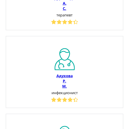
А.
С.
терапевт
Адухова
Р.
М.
инфекционист