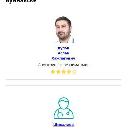
Буйнакске
Купов
Аслан
Хажпагович
Анестезиолог-реаниматолог
Шихалиев