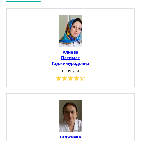
Алиева
Патимат
Гаджимурадовна
врач узи
Гаджиева