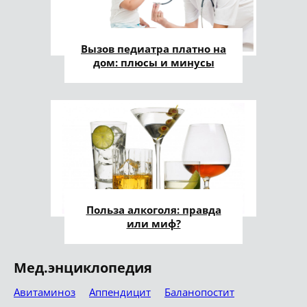
Вызов педиатра платно на
дом: плюсы и минусы
Польза алкоголя: правда
или миф?
Мед.энциклопедия
Авитаминоз
Аппендицит
Баланопостит