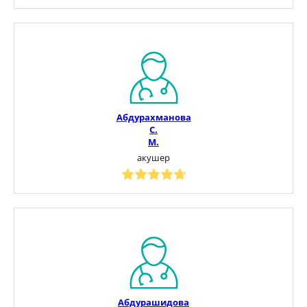
Абдурахманова
С.
М.
акушер
Абдурашидова