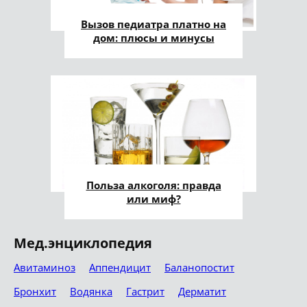
Вызов педиатра платно на
дом: плюсы и минусы
Польза алкоголя: правда
или миф?
Мед.энциклопедия
Авитаминоз
Аппендицит
Баланопостит
Бронхит
Водянка
Гастрит
Дерматит