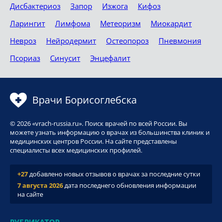
Дисбактериоз
Запор
Изжога
Кифоз
Ларингит
Лимфома
Метеоризм
Миокардит
Невроз
Нейродермит
Остеопороз
Пневмония
Псориаз
Синусит
Энцефалит
Врачи Борисоглебска
© 2026 «vrach-russia.ru». Поиск врачей по всей России. Вы
можете узнать информацию о врачах из большинства клиник и
медицинских центров России. На сайте представлены
специалисты всех медицинских профилей.
+27
добавлено новых отзывов о врачах за последние сутки
7 августа 2026
дата последнего обновления информации
на сайте