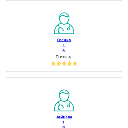
Гречко
Е.
А.
Психиатр
Зайцева
Т.
В.