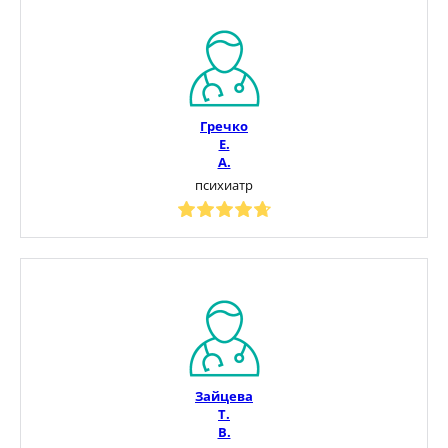
Гречко
Е.
А.
психиатр
Зайцева
Т.
В.