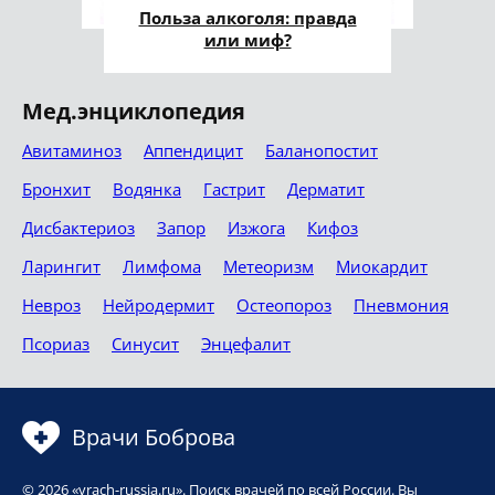
Польза алкоголя: правда
или миф?
Мед.энциклопедия
Авитаминоз
Аппендицит
Баланопостит
Бронхит
Водянка
Гастрит
Дерматит
Дисбактериоз
Запор
Изжога
Кифоз
Ларингит
Лимфома
Метеоризм
Миокардит
Невроз
Нейродермит
Остеопороз
Пневмония
Псориаз
Синусит
Энцефалит
Врачи Боброва
© 2026 «vrach-russia.ru». Поиск врачей по всей России. Вы