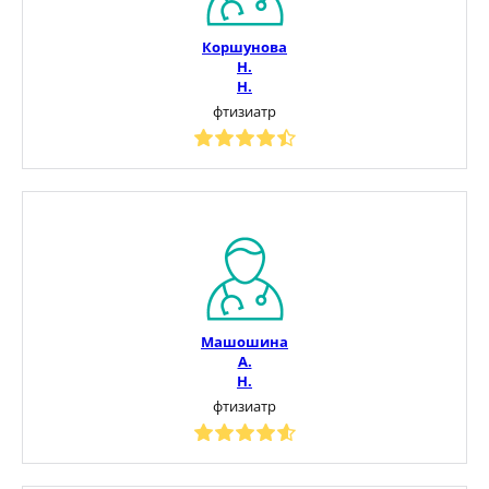
Коршунова
Н.
Н.
фтизиатр
Машошина
А.
Н.
фтизиатр