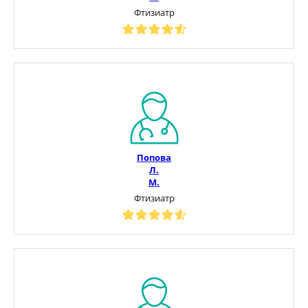
Фтизиатр
Попова
Л.
М.
Фтизиатр