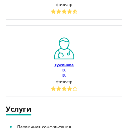
фтизиатр
Тужинова
В.
В.
фтизиатр
Услуги
Первичная консультация