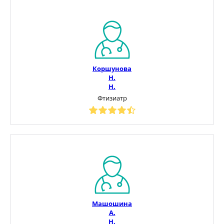
Коршунова
Н.
Н.
Фтизиатр
Машошина
А.
Н.