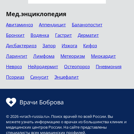
Мед.энциклопедия
Авитаминоз
Аппендицит
Баланопостит
Бронхит
Водянка
Гастрит
Дерматит
Дисбактериоз
Запор
Изжога
Кифоз
Ларингит
Лимфома
Метеоризм
Миокардит
Невроз
Нейродермит
Остеопороз
Пневмония
Псориаз
Синусит
Энцефалит
Врачи Боброва
© 2026 «vrach-russia.ru». Поиск врачей по всей России. Вы
можете узнать информацию о врачах из большинства клиник и
медицинских центров России. На сайте представлены
специалисты всех медицинских профилей.