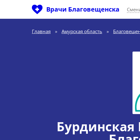
Врачи Благовещенска
Смен
Главная
»
Амурская область
»
Благовеще
Бурдинская 
Бла