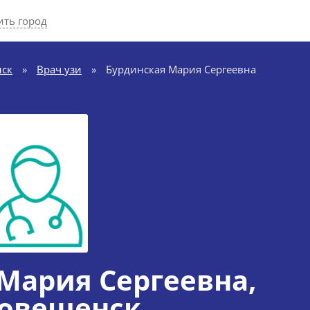
ить город
нск
»
Врач узи
»
Бурдинская Мария Сергеевна
Мария Сергеевна
,
говещенск