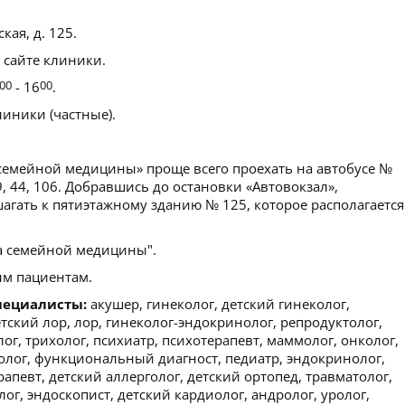
кая, д. 125.
 сайте клиники.
00
- 16
00
.
иники (частные).
семейной медицины» проще всего проехать на автобусе №
о, 39, 44, 106. Добравшись до остановки «Автовокзал»,
агать к пятиэтажному зданию № 125, которое располагается
 семейной медицины".
м пациентам.
пециалисты:
акушер, гинеколог, детский гинеколог,
детский лор, лор, гинеколог-эндокринолог, репродуктолог,
ог, трихолог, психиатр, психотерапевт, маммолог, онколог,
олог, функциональный диагност, педиатр, эндокринолог,
апевт, детский аллерголог, детский ортопед, травматолог,
лог, эндоскопист, детский кардиолог, андролог, уролог,