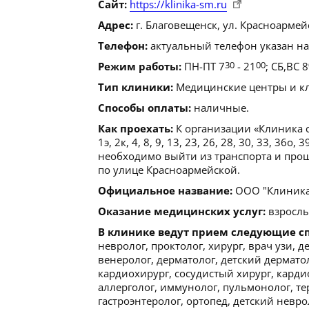
Сайт:
https://klinika-sm.ru
Адрес:
г. Благовещенск, ул. Красноармейс
Телефон:
актуальный телефон указан на
Режим работы:
ПН-ПТ 7
30
- 21
00
; СБ,ВС 8
Тип клиники:
Медицинские центры и кл
Способы оплаты:
наличные.
Как проехать:
К организации «Клиника 
1э, 2к, 4, 8, 9, 13, 23, 26, 28, 30, 33, 36
необходимо выйти из транспорта и прош
по улице Красноармейской.
Официальное название:
ООО "Клиника
Оказание медицинских услуг:
взрослы
В клинике ведут прием следующие с
невролог, проктолог, хирург, врач узи, 
венеролог, дерматолог, детский дерматол
кардиохирург, сосудистый хирург, карди
аллерголог, иммунолог, пульмонолог, тер
гастроэнтеролог, ортопед, детский невро