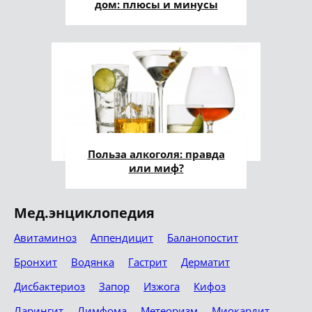
дом: плюсы и минусы
Польза алкоголя: правда
или миф?
Мед.энциклопедия
Авитаминоз
Аппендицит
Баланопостит
Бронхит
Водянка
Гастрит
Дерматит
Дисбактериоз
Запор
Изжога
Кифоз
Ларингит
Лимфома
Метеоризм
Миокардит