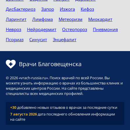
Дисбактериоз
Запор
Изжога
Кифоз
Ларингит
Лимфома
Метеоризм
Миокардит
Невроз
Нейродермит
Остеопороз
Пневмония
Псориаз
Синусит
Энцефалит
Врачи Благовещенска
© 2026 «vrach-russia.ru». Поиск врачей по всей России. Вы
можете узнать информацию о врачах из большинства клиник и
медицинских центров России. На сайте представлены
специалисты всех медицинских профилей.
+30
добавлено новых отзывов о врачах за последние сутки
7 августа 2026
дата последнего обновления информации
на сайте