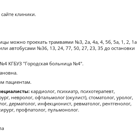
 сайте клиники.
ы можно проехать трамваями №3, 2а, 4а, 4, 5б, 5а, 1, 2, 1а
и автобусами №36, 13, 24, 77, 50, 27, 23, 35 до остановки
4 КГБУЗ "Городская больница №4".
ановна.
м пациентам.
пециалисты:
кардиолог, психиатр, психотерапевт,
рург, невролог, офтальмолог (окулист), стоматолог, уролог,
лог, дерматолог, инфекционист, ревматолог, рентгенолог,
хирург, профпатолог, пульмонолог.
ла