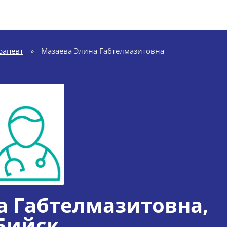
рапевт
»
Мазаева Элина Габтелмазитовна
а Габтелмазитовна
,
Бийск