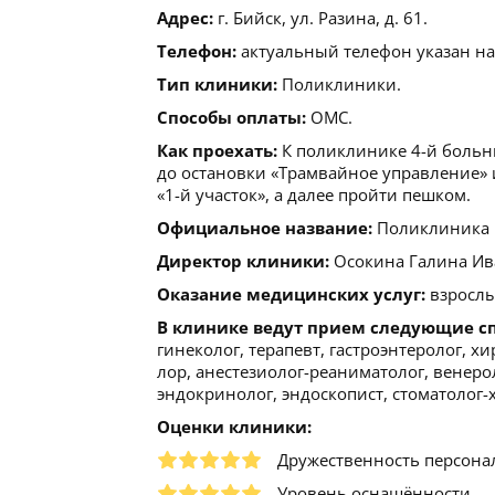
Адрес:
г. Бийск, ул. Разина, д. 61.
Телефон:
актуальный телефон указан на
Тип клиники:
Поликлиники.
Способы оплаты:
ОМС.
Как проехать:
К поликлинике 4-й больниц
до остановки «Трамвайное управление» ил
«1-й участок», а далее пройти пешком.
Официальное название:
Поликлиника №
Директор клиники:
Осокина Галина Ив
Оказание медицинских услуг:
взрослы
В клинике ведут прием следующие с
гинеколог, терапевт, гастроэнтеролог, хи
лор, анестезиолог-реаниматолог, венеро
эндокринолог, эндоскопист, стоматолог-
Оценки клиники:
Дружественность персона
Уровень оснащённости