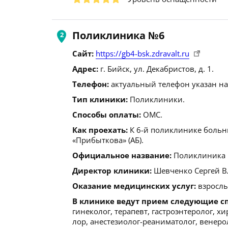
Поликлиника №6
Сайт:
https://gb4-bsk.zdravalt.ru
Адрес:
г. Бийск, ул. Декабристов, д. 1.
Телефон:
актуальный телефон указан на
Тип клиники:
Поликлиники.
Способы оплаты:
ОМС.
Как проехать:
К 6-й поликлинике больн
«Прибыткова» (АБ).
Официальное название:
Поликлиника №
Директор клиники:
Шевченко Сергей Вла
Оказание медицинских услуг:
взрослы
В клинике ведут прием следующие с
гинеколог, терапевт, гастроэнтеролог, хи
лор, анестезиолог-реаниматолог, венеро