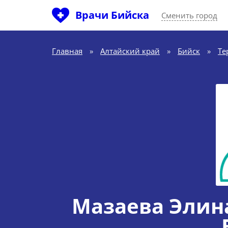
Врачи Бийска
Сменить город
Главная
»
Алтайский край
»
Бийск
»
Те
Мазаева Элин