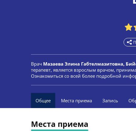
П
Врач
Мазаева Элина Габтелмазитовна, Бий
терапевт, является взрослым врачом, приним
Ознакомиться со всей более подробной инфор
Общее
Места приема
Запись
Об
Места приема