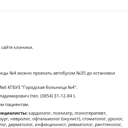
 сайте клиники.
ицы №4 можно проехать автобусом №35 до остановки
6 КГБУЗ "Городская больница №4".
димирович (тел. (3854) 31-12-84 ).
м пациентам.
пециалисты:
кардиолог, психиатр, психотерапевт,
рург, невролог, офтальмолог (окулист), стоматолог, уролог,
лог, дерматолог, инфекционист, ревматолог, рентгенолог,