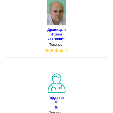
Драницын
Артем
Сергеевич
Терапевт
Гордеева
М.
Л.
Терапевт