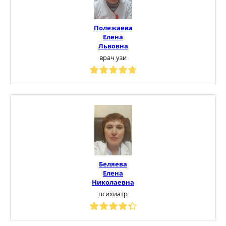
Полежаева
Елена
Львовна
врач узи
Беляева
Елена
Николаевна
психиатр