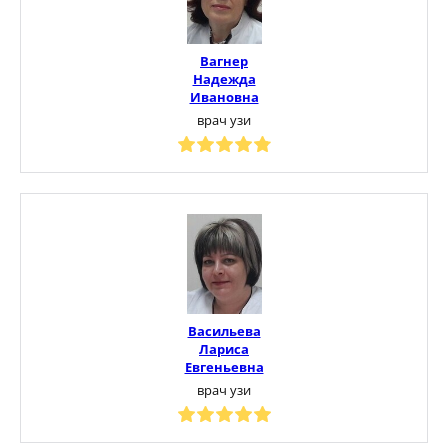
Вагнер
Надежда
Ивановна
врач узи
Васильева
Лариса
Евгеньевна
врач узи