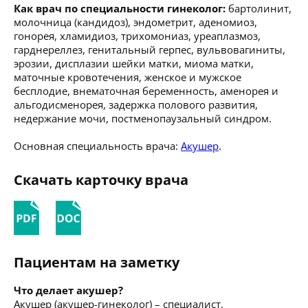
Как врач по специальности гинеколог:
бартолинит,
молочница (кандидоз), эндометрит, аденомиоз,
гонорея, хламидиоз, трихомониаз, уреаплазмоз,
гарднереллез, генитальный герпес, вульвовагиниты,
эрозии, дисплазии шейки матки, миома матки,
маточные кровотечения, женское и мужское
бесплодие, внематочная беременность, аменорея и
альгодисменорея, задержка полового развития,
недержание мочи, постменопаузальный синдром.
Основная специальность врача:
Акушер
.
Скачать карточку врача
Пациентам на заметку
Что делает акушер?
Акушер (акушер-гинеколог) – специалист,