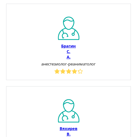
Брагин
С.
А.
анестезиолог-реаниматолог
Вяхирев
В.