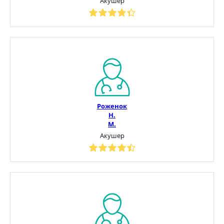
Акушер
Роженок
Н.
М.
Акушер