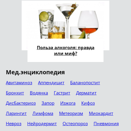
Польза алкоголя: правда
или миф?
Мед.энциклопедия
Авитаминоз
Аппендицит
Баланопостит
Бронхит
Водянка
Гастрит
Дерматит
Дисбактериоз
Запор
Изжога
Кифоз
Ларингит
Лимфома
Метеоризм
Миокардит
Невроз
Нейродермит
Остеопороз
Пневмония