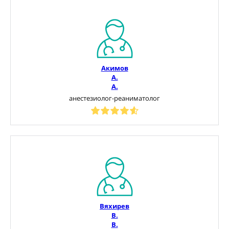
Акимов
А.
А.
анестезиолог-реаниматолог
Вяхирев
В.
В.