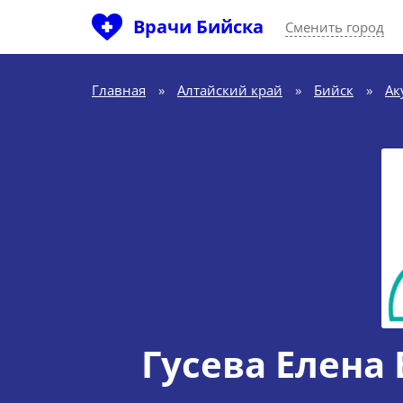
Врачи Бийска
Сменить город
Главная
»
Алтайский край
»
Бийск
»
Ак
Гусева Елена