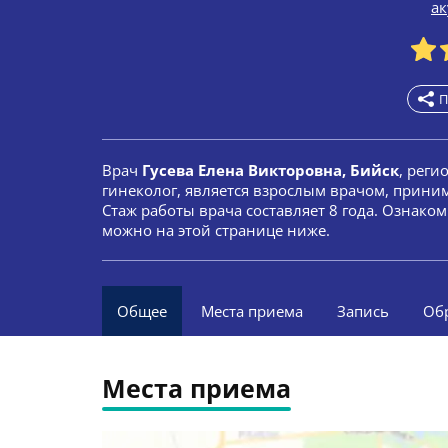
а
П
Врач
Гусева Елена Викторовна, Бийск
, реги
гинеколог, является взрослым врачом, прини
Стаж работы врача составляет 8 года. Ознако
можно на этой странице ниже.
Общее
Места приема
Запись
Об
Места приема