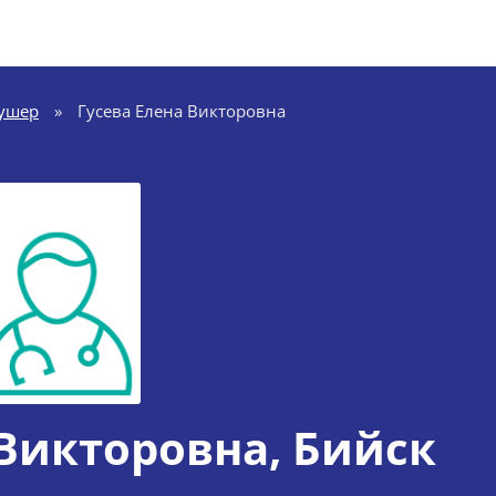
ушер
»
Гусева Елена Викторовна
 Викторовна
, Бийск