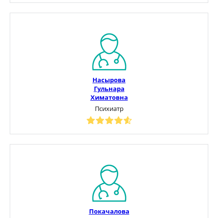
Насырова
Гульнара
Химатовна
Психиатр
Покачалова