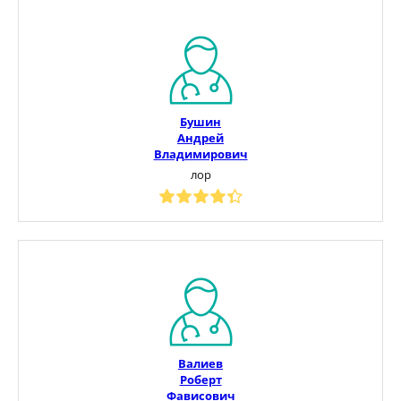
Бушин
Андрей
Владимирович
лор
Валиев
Роберт
Фависович