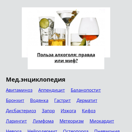
Польза алкоголя: правда
или миф?
Мед.энциклопедия
Авитаминоз
Аппендицит
Баланопостит
Бронхит
Водянка
Гастрит
Дерматит
Дисбактериоз
Запор
Изжога
Кифоз
Ларингит
Лимфома
Метеоризм
Миокардит
Невроз
Нейродермит
Остеопороз
Пневмония