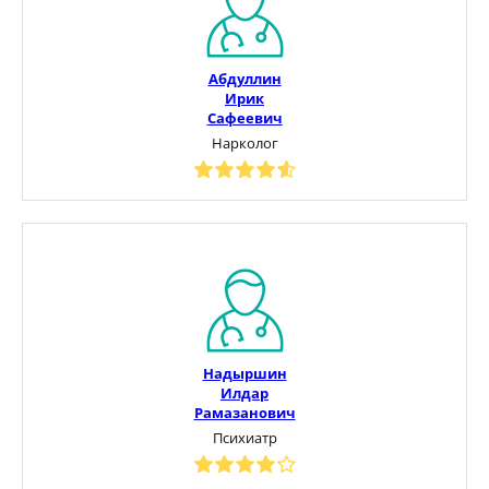
Абдуллин
Ирик
Сафеевич
Нарколог
Надыршин
Илдар
Рамазанович
Психиатр