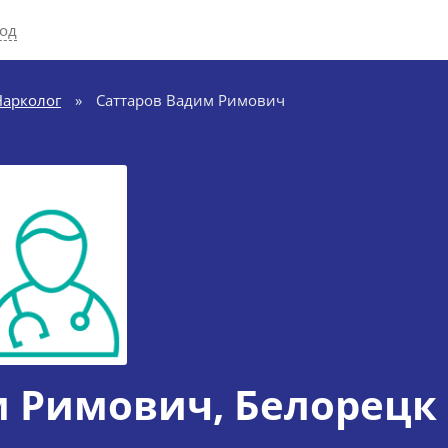
род
Нарколог
»
Саттаров Вадим Римович
м Римович
, Белорецк