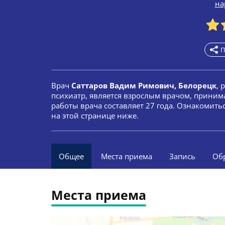
на
П
Врач
Саттаров Вадим Римович, Белорецк
, 
психиатр, является взрослым врачом, приним
работы врача составляет 27 года. Ознакомит
на этой странице ниже.
Общее
Места приема
Запись
Об
Места приема