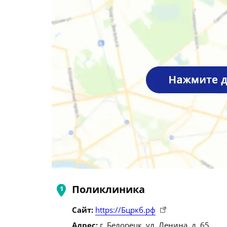
Поликлиника
Сайт:
https://Бцркб.рф
Адрес:
г. Белорецк, ул. Ленина, д. 65.