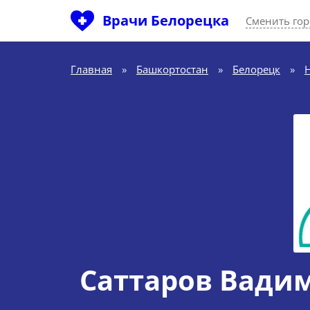
Врачи Белорецка
Сменить го
Главная
»
Башкортостан
»
Белорецк
»
Саттаров Вади