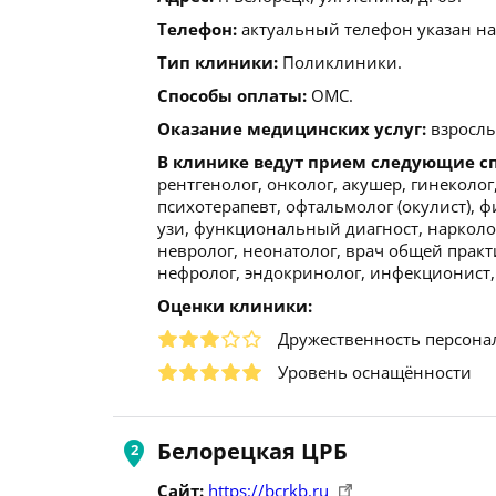
Телефон:
актуальный телефон указан на
Тип клиники:
Поликлиники.
Способы оплаты:
ОМС.
Оказание медицинских услуг:
взрослы
В клинике ведут прием следующие с
рентгенолог, онколог, акушер, гинеколог
психотерапевт, офтальмолог (окулист), ф
узи, функциональный диагност, нарколог
невролог, неонатолог, врач общей практ
нефролог, эндокринолог, инфекционист,
Оценки клиники:
Дружественность персона
Уровень оснащённости
Белорецкая ЦРБ
Сайт:
https://bcrkb.ru